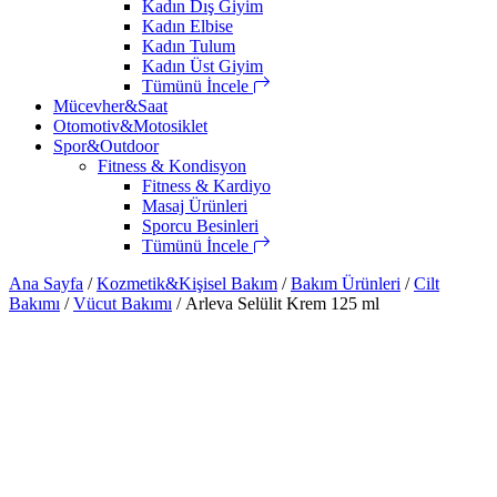
Kadın Dış Giyim
Kadın Elbise
Kadın Tulum
Kadın Üst Giyim
Tümünü İncele
Mücevher&Saat
Otomotiv&Motosiklet
Spor&Outdoor
Fitness & Kondisyon
Fitness & Kardiyo
Masaj Ürünleri
Sporcu Besinleri
Tümünü İncele
Ana Sayfa
/
Kozmetik&Kişisel Bakım
/
Bakım Ürünleri
/
Cilt
Bakımı
/
Vücut Bakımı
/ Arleva Selülit Krem 125 ml