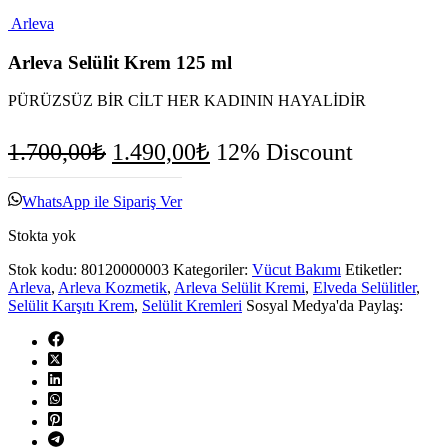
Arleva
Arleva Selülit Krem 125 ml
PÜRÜZSÜZ BİR CİLT HER KADININ HAYALİDİR
Orijinal
Şu
1.700,00
₺
1.490,00
₺
12% Discount
fiyat:
andaki
fiyat:
1.700,00₺.
WhatsApp ile Sipariş Ver
1.490,00₺.
Stokta yok
Stok kodu:
80120000003
Kategoriler:
Vücut Bakımı
Etiketler:
Arleva
,
Arleva Kozmetik
,
Arleva Selülit Kremi
,
Elveda Selülitler
,
Selülit Karşıtı Krem
,
Selülit Kremleri
Sosyal Medya'da Paylaş: