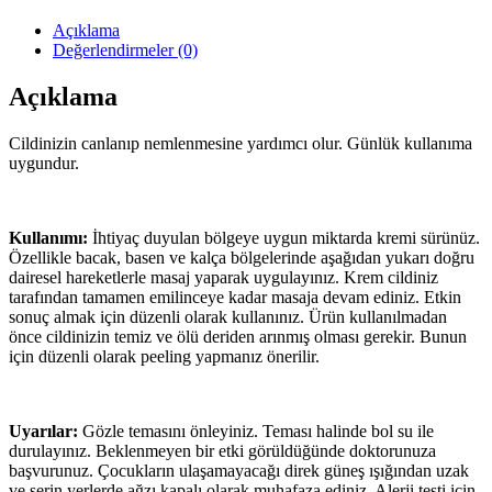
Açıklama
Değerlendirmeler (0)
Açıklama
Cildinizin canlanıp nemlenmesine yardımcı olur. Günlük kullanıma
uygundur.
Kullanımı:
İhtiyaç duyulan bölgeye uygun miktarda kremi sürünüz.
Özellikle bacak, basen ve kalça bölgelerinde aşağıdan yukarı doğru
dairesel hareketlerle masaj yaparak uygulayınız. Krem cildiniz
tarafından tamamen emilinceye kadar masaja devam ediniz. Etkin
sonuç almak için düzenli olarak kullanınız. Ürün kullanılmadan
önce cildinizin temiz ve ölü deriden arınmış olması gerekir. Bunun
için düzenli olarak peeling yapmanız önerilir.
Uyarılar:
Gözle temasını önleyiniz. Teması halinde bol su ile
durulayınız. Beklenmeyen bir etki görüldüğünde doktorunuza
başvurunuz. Çocukların ulaşamayacağı direk güneş ışığından uzak
ve serin yerlerde ağzı kapalı olarak muhafaza ediniz. Alerji testi için