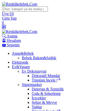
İçeriği
Geç
Üye Ol
Giriş Yap
0
Arama
Hesabım
Sepetim
Anne&Bebek
Bebek Bakım&Sağlık
Elektronik
Ev&Yaşam
Ev Dekorasyon
Dekoratif Mumlar
Tümünü İncele
Süpermarket
Deterjan & Temizlik
Gıda & Şekerleme
İçecekler
Sebze & Meyve
Yağlar