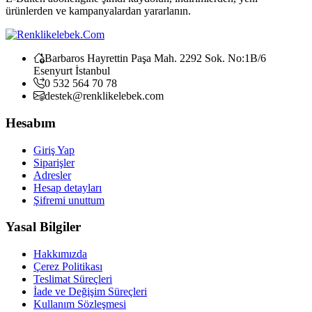
ürünlerden ve kampanyalardan yararlanın.
Barbaros Hayrettin Paşa Mah. 2292 Sok. No:1B/6
Esenyurt İstanbul
0 532 564 70 78
destek@renklikelebek.com
Hesabım
Giriş Yap
Siparişler
Adresler
Hesap detayları
Şifremi unuttum
Yasal Bilgiler
Hakkımızda
Çerez Politikası
Teslimat Süreçleri
İade ve Değişim Süreçleri
Kullanım Sözleşmesi