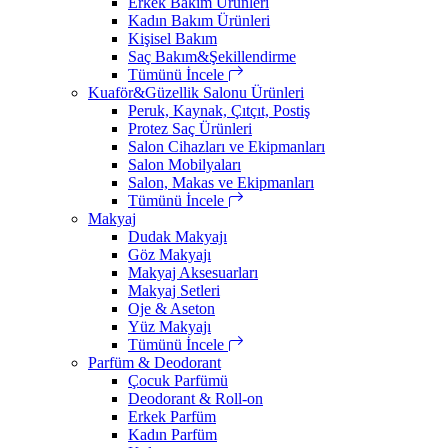
Erkek Bakım Ürünleri
Kadın Bakım Ürünleri
Kişisel Bakım
Saç Bakım&Şekillendirme
Tümünü İncele
Kuaför&Güzellik Salonu Ürünleri
Peruk, Kaynak, Çıtçıt, Postiş
Protez Saç Ürünleri
Salon Cihazları ve Ekipmanları
Salon Mobilyaları
Salon, Makas ve Ekipmanları
Tümünü İncele
Makyaj
Dudak Makyajı
Göz Makyajı
Makyaj Aksesuarları
Makyaj Setleri
Oje & Aseton
Yüz Makyajı
Tümünü İncele
Parfüm & Deodorant
Çocuk Parfümü
Deodorant & Roll-on
Erkek Parfüm
Kadın Parfüm