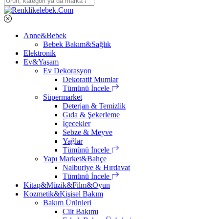
Anne&Bebek
Bebek Bakım&Sağlık
Elektronik
Ev&Yaşam
Ev Dekorasyon
Dekoratif Mumlar
Tümünü İncele
Süpermarket
Deterjan & Temizlik
Gıda & Şekerleme
İçecekler
Sebze & Meyve
Yağlar
Tümünü İncele
Yapı Market&Bahçe
Nalburiye & Hırdavat
Tümünü İncele
Kitap&Müzik&Film&Oyun
Kozmetik&Kişisel Bakım
Bakım Ürünleri
Cilt Bakımı