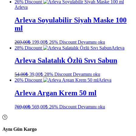
fiyat:
andaki
26% Discount
fiyat:
969,00₺.
Arleva
750,00₺.
Arleva Soyulabilir Siyah Maske 100
ml
Orijinal
Şu
269,00
₺
199,00
₺
26% Discount
Devamını oku
fiyat:
andaki
28% Discount
Arleva
fiyat:
269,00₺.
199,00₺.
Arleva Salatalık Özlü Sıvı Sabun
Orijinal
Şu
54,00
₺
39,00
₺
28% Discount
Devamını oku
fiyat:
andaki
26% Discount
Arleva
fiyat:
54,00₺.
39,00₺.
Arleva Argan Krem 50 ml
Orijinal
Şu
769,00
₺
569,00
₺
26% Discount
Devamını oku
fiyat:
andaki
fiyat:
769,00₺.
569,00₺.
Aynı Gün Kargo