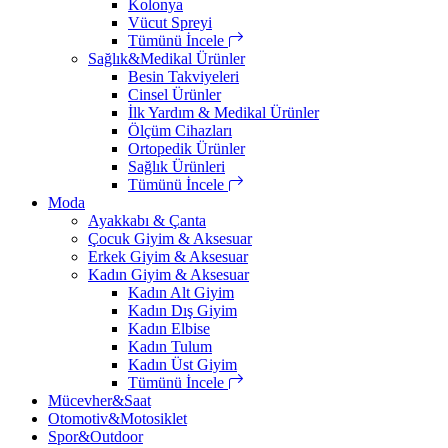
Kolonya
Vücut Spreyi
Tümünü İncele
Sağlık&Medikal Ürünler
Besin Takviyeleri
Cinsel Ürünler
İlk Yardım & Medikal Ürünler
Ölçüm Cihazları
Ortopedik Ürünler
Sağlık Ürünleri
Tümünü İncele
Moda
Ayakkabı & Çanta
Çocuk Giyim & Aksesuar
Erkek Giyim & Aksesuar
Kadın Giyim & Aksesuar
Kadın Alt Giyim
Kadın Dış Giyim
Kadın Elbise
Kadın Tulum
Kadın Üst Giyim
Tümünü İncele
Mücevher&Saat
Otomotiv&Motosiklet
Spor&Outdoor