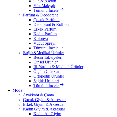
Oje & Aseton
Yüz Makyajı
Tümünü İncele
Parfüm & Deodorant
Çocuk Parfümü
Deodorant & Roll-on
Erkek Parfüm
Kadın Parfüm
Kolonya
Vücut Spreyi
Tümünü İncele
Sağlık&Medikal Ürünler
Besin Takviyeleri
Cinsel Ürünler
İlk Yardım & Medikal Ürünler
Ölçüm Cihazları
Ortopedik Ürünler
Sağlık Ürünleri
Tümünü İncele
Moda
Ayakkabı & Çanta
Çocuk Giyim & Aksesuar
Erkek Giyim & Aksesuar
Kadın Giyim & Aksesuar
Kadın Alt Giyim