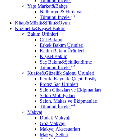
Tümünü İncele
Yapı Market&Bahçe
Nalburiye & Hırdavat
Tümünü İncele
Kitap&Müzik&Film&Oyun
Kozmetik&Kişisel Bakım
Bakım Ürünleri
Cilt Bakımı
Erkek Bakım Ürünleri
Kadın Bakım Ürünleri
Kişisel Bakım
Saç Bakım&Şekillendirme
Tümünü İncele
Kuaför&Güzellik Salonu Ürünleri
Peruk, Kaynak, Çıtçıt, Postiş
Protez Saç Ürünleri
Salon Cihazları ve Ekipmanları
Salon Mobilyaları
Salon, Makas ve Ekipmanları
Tümünü İncele
Makyaj
Dudak Makyajı
Göz Makyajı
Makyaj Aksesuarları
Makyaj Setleri