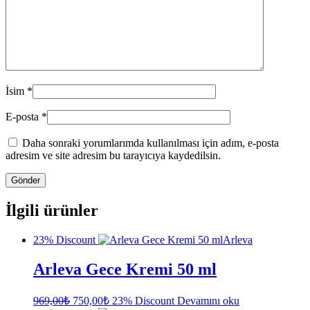
İsim
*
E-posta
*
Daha sonraki yorumlarımda kullanılması için adım, e-posta
adresim ve site adresim bu tarayıcıya kaydedilsin.
İlgili ürünler
23% Discount
Arleva
Arleva Gece Kremi 50 ml
Orijinal
Şu
969,00
₺
750,00
₺
23% Discount
Devamını oku