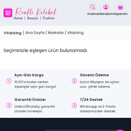
İçeriği
Geç
Arama
Hesabım
Sepetim
Vitalizing
Ana Sayfa
/ Markalar / Vitalizing
Seçiminizle eşleşen ürün bulunamadı.
Aynı Gün Kargo
Güvenli Ödeme
15:00’a kadar verilen
İyzico Altyapısı ile uçtan
siparişler aynı gün kargo!
uca şifreli ödeme.
Garantili Ürünler
7/24 Destek
Üretici/İthalatçı garantili
Whatsapp ve E-Posta
ürünleri inceleyin.
adresimizden destek.